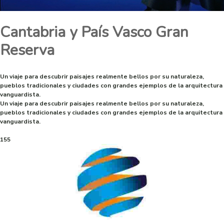
Cantabria y País Vasco Gran
Reserva
Un viaje para descubrir paisajes realmente bellos por su naturaleza,
pueblos tradicionales y ciudades con grandes ejemplos de la arquitectura
vanguardista.
Un viaje para descubrir paisajes realmente bellos por su naturaleza,
pueblos tradicionales y ciudades con grandes ejemplos de la arquitectura
vanguardista.
155